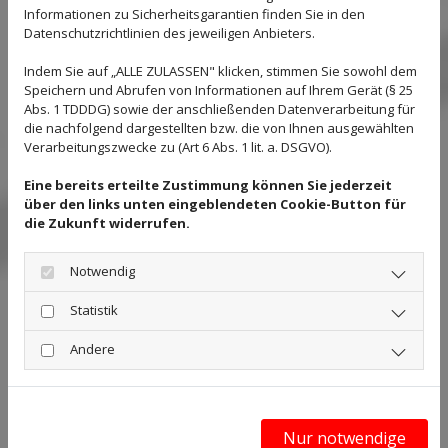
Informationen zu Sicherheitsgarantien finden Sie in den
Hochbau
Datenschutzrichtlinien des jeweiligen Anbieters.
Indem Sie auf „ALLE ZULASSEN" klicken, stimmen Sie sowohl dem
Speichern und Abrufen von Informationen auf Ihrem Gerät (§ 25
Abs. 1 TDDDG) sowie der anschließenden Datenverarbeitung für
die nachfolgend dargestellten bzw. die von Ihnen ausgewählten
Verarbeitungszwecke zu (Art 6 Abs. 1 lit. a. DSGVO).
Eine bereits erteilte Zustimmung können Sie jederzeit
über den links unten eingeblendeten Cookie-Button für
die Zukunft widerrufen.
Notwendig
Überlassen Sie nichts dem Zufall und vertrauen
Statistik
Sie auf ein erfolgsorientiertes Unternehmen wie
Andere
der
HIT Bau GmbH
mit Sitz in Magdeburg.
Hervorragende Qualitätsarbeiten von
Nur notwendige