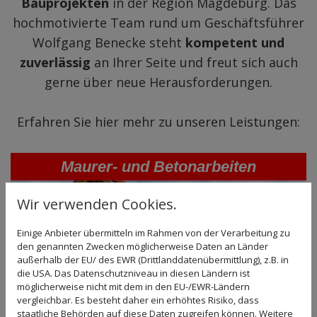
Bauprojekten
in der Region Magdeburg. Das
hochmotivierte Team rund um Geschäftsführer
Wolfgang Benecke steht
kompetent und
zuverlässig
an Ihrer Seite und freut sich auch
gerne über neue Herausforderungen.
Erfahren Sie hier mehr zu unseren Leistungen:
Maurer- und Betonarbeiten
Wir verwenden Cookies.
Einige Anbieter übermitteln im Rahmen von der Verarbeitung zu
den genannten Zwecken möglicherweise Daten an Länder
außerhalb der EU/ des EWR (Drittlanddatenübermittlung), z.B. in
die USA. Das Datenschutzniveau in diesen Ländern ist
möglicherweise nicht mit dem in den EU-/EWR-Ländern
vergleichbar. Es besteht daher ein erhöhtes Risiko, dass
staatliche Behörden auf diese Daten zugreifen können. Weitere