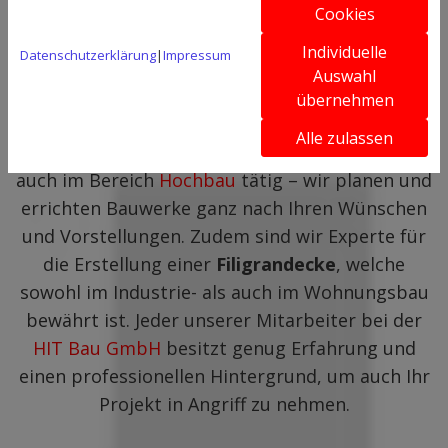
Spezialisten
Cookies
Individuelle
Datenschutzerklärung
|
Impressum
Unsere
Maurer- und Betonarbeiten
sind die
Auswahl
Basis für das Entstehen von neuem Wohnraum
übernehmen
und der Ausbesserung von umwelt- oder
Alle zulassen
altersbedingten Schäden. Allerdings sind wir
auch im Bereich
Hochbau
tätig – wir planen und
errichten Bauwerke ganz nach Ihren Wünschen
und Vorstellungen. Zudem sind wir Experte für
die Erstellung einer
Filigrandecke
, welche
sowohl im Industrie- als auch im Wohnungsbau
bewährt ist. Jeder unserer Mitarbeiter bei der
HIT Bau GmbH
besitzt genug Erfahrung und
einen professionellen Hintergrund, um auch Ihr
Projekt in Angriff zu nehmen.